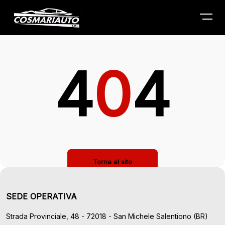
La pagina che stai cercando non
Menu
esiste!
4
0
4
Torna al sito
SEDE OPERATIVA
Strada Provinciale, 48 - 72018 - San Michele Salentiono (BR)