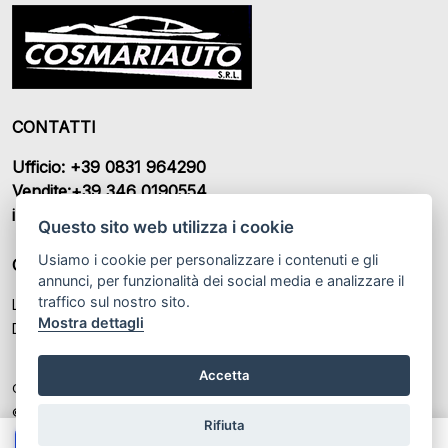
CONTATTI
Ufficio: +39 0831 964290
Vendite:+39 346 0190554
info@cosmariauto.it
Questo sito web utilizza i cookie
Usiamo i cookie per personalizzare i contenuti e gli
ORARI DI APERTURA
annunci, per funzionalità dei social media e analizzare il
traffico sul nostro sito.
Lunedì – Sabato: 08:30 - 13:00 / 15:30 - 20:30
Mostra dettagli
Domenica: 10:30 - 12:30
Accetta
Cosmari Auto SRL P.IVA: IT 02391930746
© Another site by
Gestionale auto
LabyCar (2025)
Rifiuta