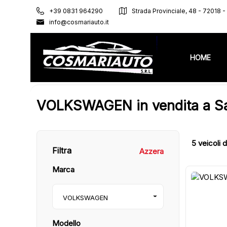
+39 0831 964290
Strada Provinciale, 48 - 72018 
info@cosmariauto.it
HOME
VOLKSWAGEN in vendita a Sa
5
veicoli d
Filtra
Azzera
Marca
27
VOLKSWAGEN
Modello