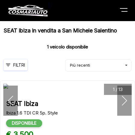
Menu
SEAT ibiza in vendita a San Michele Salentino
1
veicolo disponibile
FILTRI
Più recenti
1
/
13
SEAT Ibiza
Ibiza 1.6 TDI CR 5p. Style
DISPONIBILE
€ 3.500