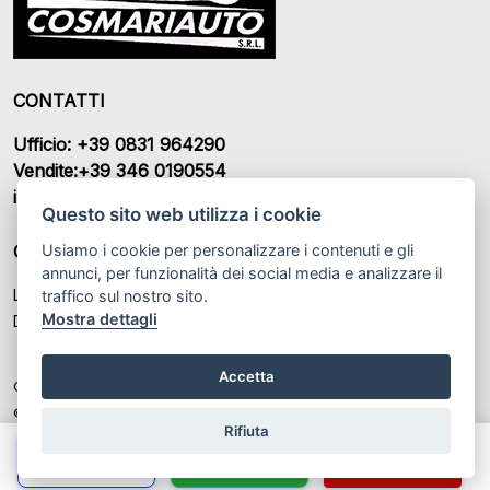
CONTATTI
Ufficio: +39 0831 964290
Vendite:+39 346 0190554
info@cosmariauto.it
Questo sito web utilizza i cookie
Usiamo i cookie per personalizzare i contenuti e gli
ORARI DI APERTURA
annunci, per funzionalità dei social media e analizzare il
Lunedì – Sabato: 08:30 - 13:00 / 15:30 - 20:30
traffico sul nostro sito.
Mostra dettagli
Domenica: 10:30 - 12:30
Accetta
Cosmari Auto SRL P.IVA: IT 02391930746
© Another site by
Gestionale auto
LabyCar (2025)
Rifiuta
Chiama
Whatsapp
Contatta